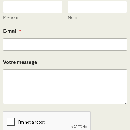
t
r
e
V
Prénom
Nom
o
t
E-mail
*
r
e
*
Votre message